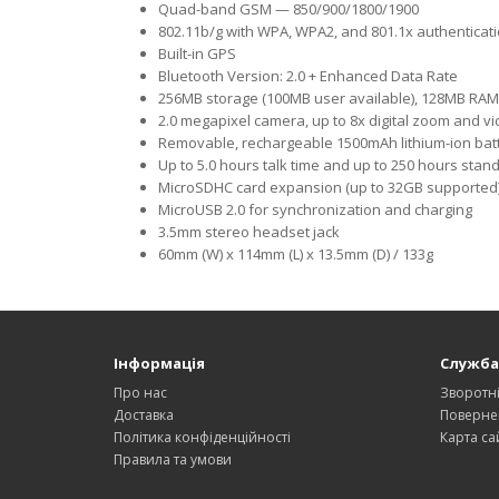
Quad-band GSM — 850/900/1800/1900
802.11b/g with WPA, WPA2, and 801.1x authenticat
Built-in GPS
Bluetooth Version: 2.0 + Enhanced Data Rate
256MB storage (100MB user available), 128MB RAM
2.0 megapixel camera, up to 8x digital zoom and v
Removable, rechargeable 1500mAh lithium-ion bat
Up to 5.0 hours talk time and up to 250 hours stan
MicroSDHC card expansion (up to 32GB supported
MicroUSB 2.0 for synchronization and charging
3.5mm stereo headset jack
60mm (W) x 114mm (L) x 13.5mm (D) / 133g
Інформація
Служба
Про нас
Зворотні
Доставка
Поверне
Політика конфіденційності
Карта са
Правила та умови