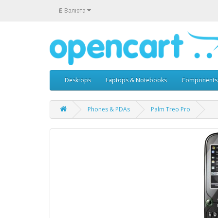
£
Валюта
Desktops
Laptops & Notebooks
Components
Phones & PDAs
Palm Treo Pro