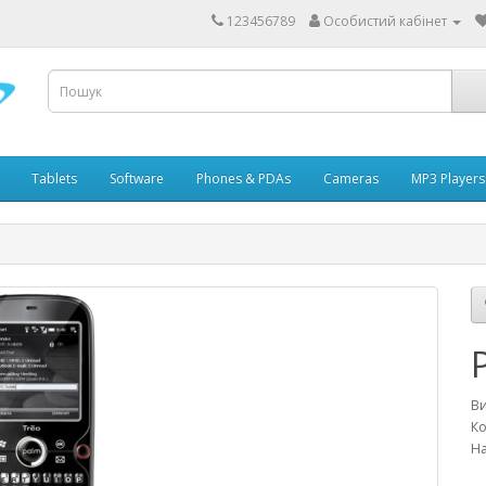
123456789
Особистий кабінет
Tablets
Software
Phones & PDAs
Cameras
MP3 Players
В
Ко
На