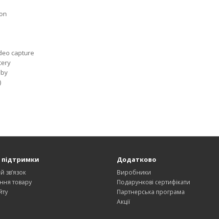
ion
ideo capture
tery
dby
)
 підтримки
Додатково
й зв’язок
Виробники
ння товару
Подарункові сертифікати
йту
Партнерська програма
Акції