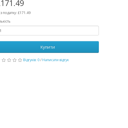
171.49
з податку: £171.49
лькість
Купити
Відгуків: 0
/
Написати відгук